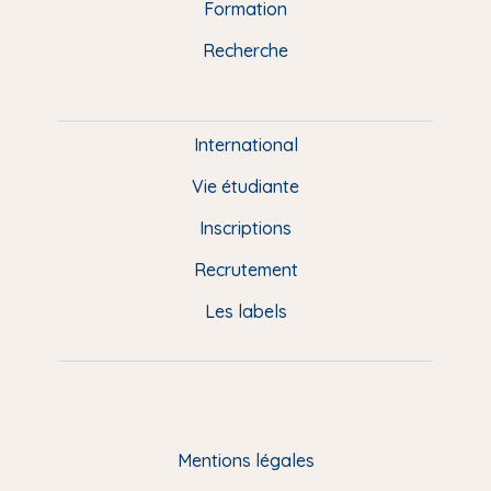
n
o
y
e
I
r
Formation
k
n
a
u
Recherche
m
P
i
e
International
d
Vie étudiante
d
Inscriptions
e
Recrutement
p
Les labels
a
g
e
F
Mentions légales
R