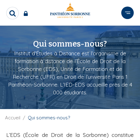
A
l
R
l
e
e
c
r
h
e
a
Qui sommes-nous?
r
u
Institut d’Études à Distance est l’organisme de
c
c
h
formation à distance de l’École de Droit de la
o
e
Sorbonne (EDS), Unité de Formation et de
n
r
Recherche (UFR) en Droit de l’université Paris 1
t
Panthéon-Sorbonne. L’IED-EDS accueille près de 4
e
000 étudiants.
n
u
p
r
F
Accueil
Qui sommes-nous?
i
i
l
n
L’EDS (École de Droit de la Sorbonne) constitue
d
c