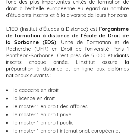
'
l’une des plus importantes unités de formation de
i
A
droit à l’échelle européenne eu égard au nombre
r
p
d’étudiants inscrits et à la diversité de leurs horizons.
i
a
a
l
L’IED (Institut d’Études à Distance) est
l’organisme
n
de formation à distance de l’École de Droit de
e
la Sorbonne (EDS)
, Unité de Formation et de
Recherche (UFR) en Droit de l’université Paris 1
Panthéon-Sorbonne. C’est près de 5 000 étudiants
inscrits chaque année. L’Institut assure la
préparation à distance et en ligne aux diplômes
nationaux suivants :
la capacité en droit
la licence en droit
le master 1 en droit des affaires
le master 1 en droit privé
le master 1 en droit public
le master 1 en droit international, européen et