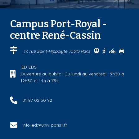
Campus Port-Royal -
centre René-Cassin
Se rendre au cen
Se rendre au 
Se rendre
Se ren
17, rue Saint-Hippolyte 75013 Paris
IED-EDS
Ouverture au public : Du lundi au vendredi : 9h30 à
12h30 et 14h à 17h
01 87 02 50 92
info.ied@univ-paris1.fr