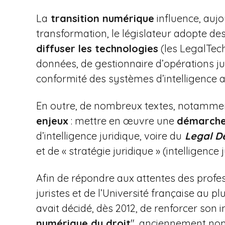
i
La
transition numérique
influence, aujo
p
transformation, le législateur adopte de
a
l
diffuser les technologies
(les LegalTech
données, de gestionnaire d’opérations j
conformité des systèmes d’intelligence arti
En outre, de nombreux textes, notammen
enjeux
: mettre en œuvre une
démarche
d’intelligence juridique, voire du
Legal D
et de « stratégie juridique » (intelligence j
Afin de répondre aux attentes des profe
juristes et de l’Université française au 
avait décidé, dès 2012, de renforcer son 
numérique du droit
", anciennement nom