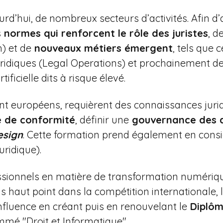
urd’hui, de nombreux secteurs d’activités. Afin
s
normes qui renforcent le rôle des juristes
, d
) et de
nouveaux métiers émergent
, tels que 
uridiques (Legal Operations) et prochainement d
ficielle dits à risque élevé.
t européens, requièrent des connaissances juri
 de conformité
, définir une
gouvernance des 
esign
. Cette formation prend également en consid
uridique).
ssionnels en matière de transformation numériq
plus haut point dans la compétition internationale
influence en créant puis en renouvelant le
Diplôm
mé "Droit et Informatique".