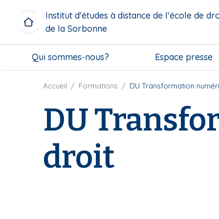
A
Institut d'études à distance de l'école de dro
l
de la Sorbonne
l
e
M
r
Qui sommes-nous?
Espace presse
i
a
c
u
r
F
Accueil
Formations
DU Transformation numéri
c
o
i
o
DU Transfo
m
l
n
e
d
t
n
'
e
droit
u
A
n
b
r
u
l
i
p
o
a
r
c
n
i
k
e
n
c