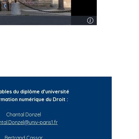
bles du diplôme d’université
mation numérique du Droit :
Chantal Donzel
tal.Donzel@univ-paris1.fr
Bertrand Cassar