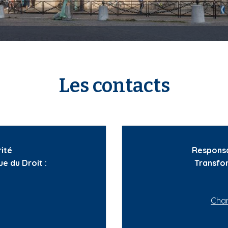
Les contacts
ité
Responsa
e du Droit :
Transfor
Chan