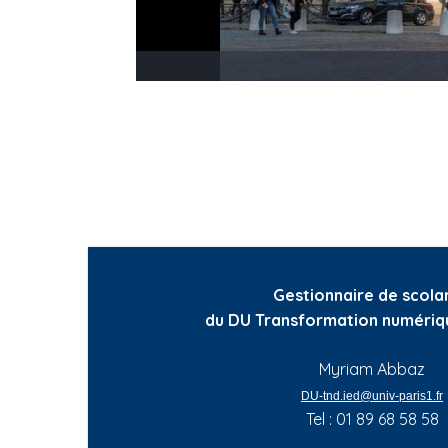
Gestionnaire de scolar
du DU Transformation numériqu
Myriam Abbaz
DU-tnd.ied@univ-paris1.fr
Tel : 01 89 68 58 58