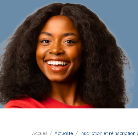
i
p
a
l
F
Accueil
Actualite
Inscription et réinscription