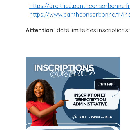
-
https://droit-ied.pantheonsorbonne.f
-
https://www.pantheonsorbonne.fr/insc
Attention
: date limite des inscriptions