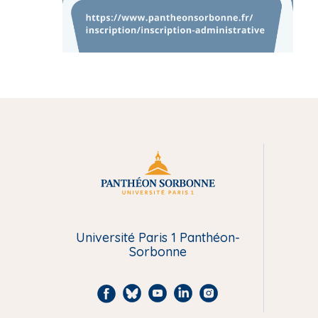
M
e
Université Paris 1 Panthéon-
n
Sorbonne
u
F
B
Y
L
I
P