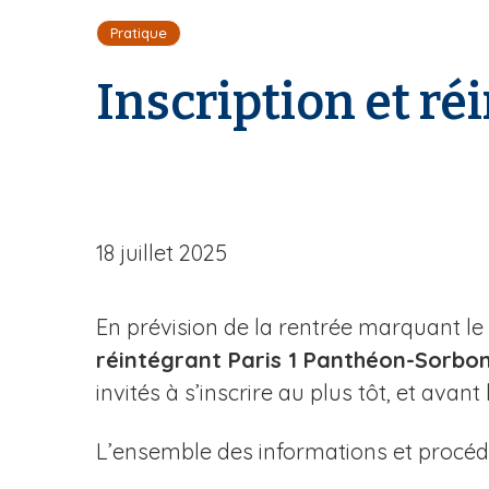
i
Pratique
l
d
Inscription et ré
'
A
r
i
a
n
e
18 juillet 2025
En prévision de la rentrée marquant le
réintégrant Paris 1 Panthéon-Sorbon
invités à s’inscrire au plus tôt, et avant 
L’ensemble des informations et procédu